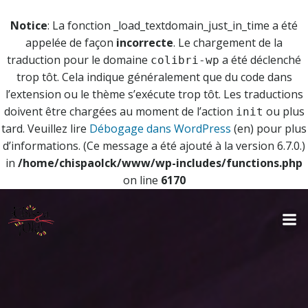
Notice
: La fonction _load_textdomain_just_in_time a été
appelée de façon
incorrecte
. Le chargement de la
traduction pour le domaine
a été déclenché
colibri-wp
trop tôt. Cela indique généralement que du code dans
l’extension ou le thème s’exécute trop tôt. Les traductions
doivent être chargées au moment de l’action
ou plus
init
tard. Veuillez lire
Débogage dans WordPress
(en) pour plus
d’informations. (Ce message a été ajouté à la version 6.7.0.)
in
/home/chispaolck/www/wp-includes/functions.php
on line
6170
Aller
au
contenu