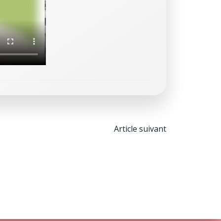
Post
Article suivant
navigation