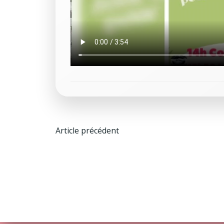
Post
Article précédent
navigation