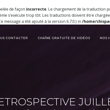
pelée de façon
incorrecte
. Le chargement de la traduction 
ème s’exécute trop tôt. Les traductions doivent être chargé
e message a été ajouté à la version 6.7.0.) in
/home/chispa
US CONTACTER
CHAÎNE GRATUITE DE VIDÉOS
NOS 
ETROSPECTIVE JUILL