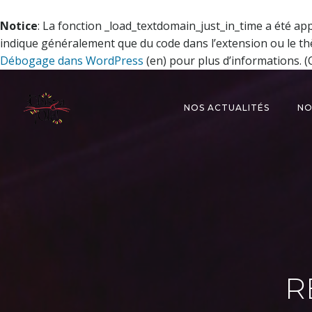
Notice
: La fonction _load_textdomain_just_in_time a été ap
indique généralement que du code dans l’extension ou le th
Débogage dans WordPress
(en) pour plus d’informations. (C
Aller
au
NOS ACTUALITÉS
NO
contenu
R