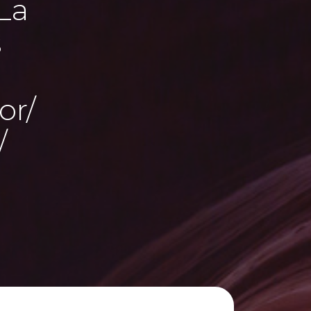
/La
s
or/
/