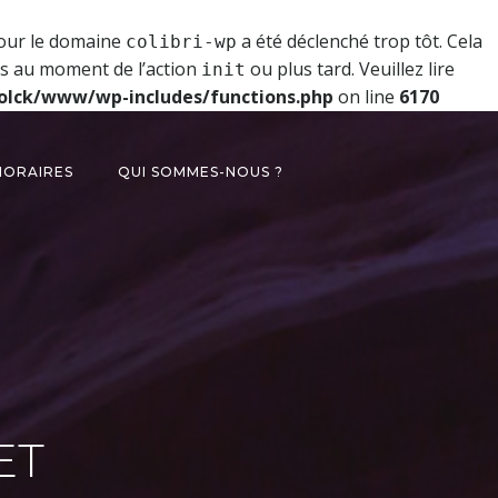
pour le domaine
a été déclenché trop tôt. Cela
colibri-wp
es au moment de l’action
ou plus tard. Veuillez lire
init
olck/www/wp-includes/functions.php
on line
6170
HORAIRES
QUI SOMMES-NOUS ?
ET