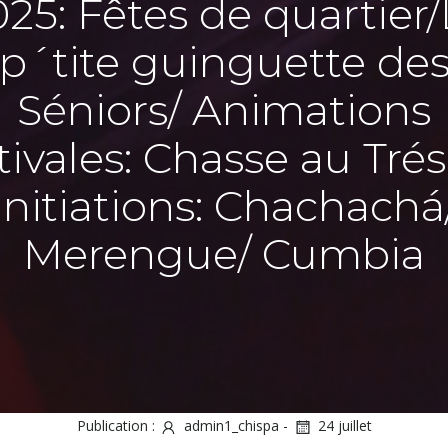
25: Fêtes de quartier
p´tite guinguette de
Séniors/ Animations
tivales: Chasse au Trés
Initiations: Chachachá
Merengue/ Cumbia
Publication :
admin1_chispa
-
24 juillet