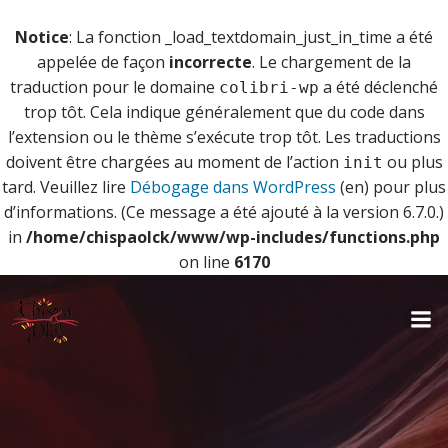
Notice
: La fonction _load_textdomain_just_in_time a été
appelée de façon
incorrecte
. Le chargement de la
traduction pour le domaine
a été déclenché
colibri-wp
trop tôt. Cela indique généralement que du code dans
l’extension ou le thème s’exécute trop tôt. Les traductions
doivent être chargées au moment de l’action
ou plus
init
tard. Veuillez lire
Débogage dans WordPress
(en) pour plus
d’informations. (Ce message a été ajouté à la version 6.7.0.)
in
/home/chispaolck/www/wp-includes/functions.php
on line
6170
Aller
au
contenu